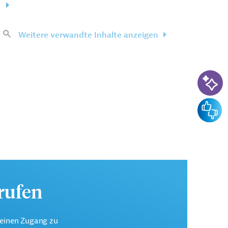
Weitere verwandte Inhalte anzeigen
KI-Su
Feedba
urufen
keinen Zugang zu