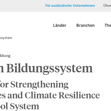
Für ausländische Unternehmen
Über
Länder
Branchen
Th
gssystem
ildung
im Bildungssystem
or Strengthening
es and Climate Resilience
ool System