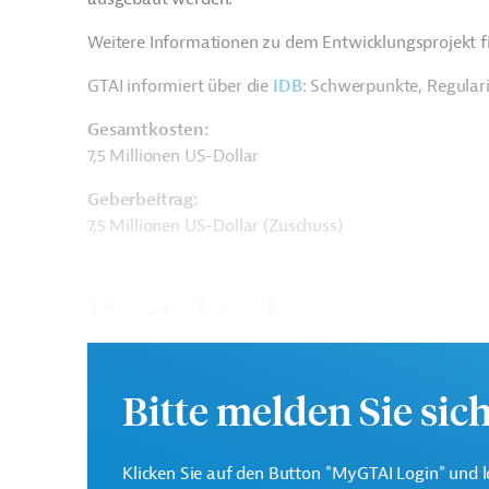
Weitere Informationen zu dem Entwicklungsprojekt f
GTAI informiert über die
IDB
: Schwerpunkte, Regular
Gesamtkosten:
7,5 Millionen US-Dollar
Geberbeitrag:
7,5 Millionen US-Dollar (Zuschuss)
Kontaktadresse
Bitte melden Sie sic
Interamerikanische
Die IDB ist die wichtigs
Klicken Sie auf den Button "MyGTAI Login" und l
Entwicklungsbank (IDB)