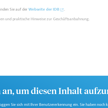
inden Sie auf der
Webseite der IDB
.
ien und praktische Hinweise zur Geschäftsanbahnung.
h an, um diesen Inhalt aufz
te multilaterale Finanzierungsinstitution für
oggen Sie sich mit Ihrer Benutzererkennung ein. Sie haben noch 