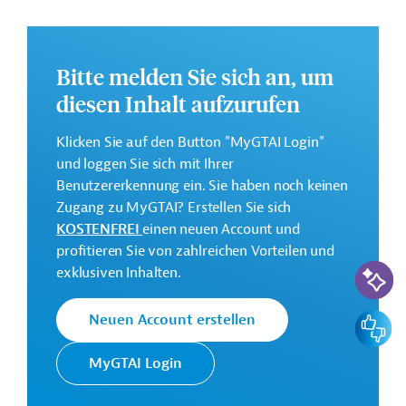
Bestandsaufnahme der gegenwärtigen Situation des
Landes. Eingegangen wird auch auf mögliche
strategische Optionen für die Zukunft und die von der
Bitte melden Sie sich an, um
Weltbankgruppe verfolgte Strategie bei der
diesen Inhalt aufzurufen
Unterstützung des Landes.
Das vollständige Strategiepapier steht zum Download
Klicken Sie auf den Button "MyGTAI Login"
bereit.
und loggen Sie sich mit Ihrer
Benutzererkennung ein. Sie haben noch keinen
Zugang zu MyGTAI? Erstellen Sie sich
Kontaktadresse
KOSTENFREI
einen neuen Account und
profitieren Sie von zahlreichen Vorteilen und
KI-Suc
exklusiven Inhalten.
Die Weltbankgruppe ist eine der
Feedbac
Neuen Account erstellen
Weltbank
weltweit größten multilateralen
Entwicklungsorganisationen.
MyGTAI Login