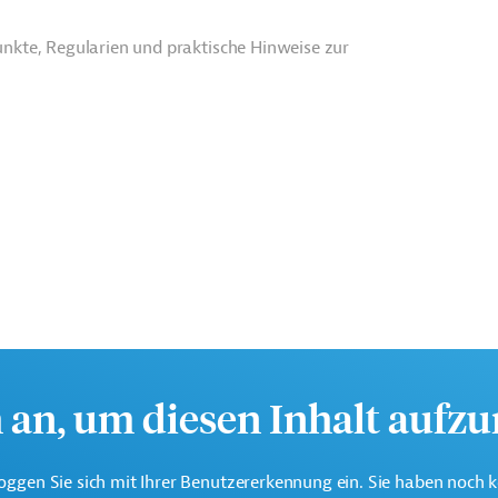
nkte, Regularien und praktische Hinweise zur
h an, um diesen Inhalt aufz
eine der weltweit größten multilateralen
onen.
oggen Sie sich mit Ihrer Benutzererkennung ein. Sie haben noch 