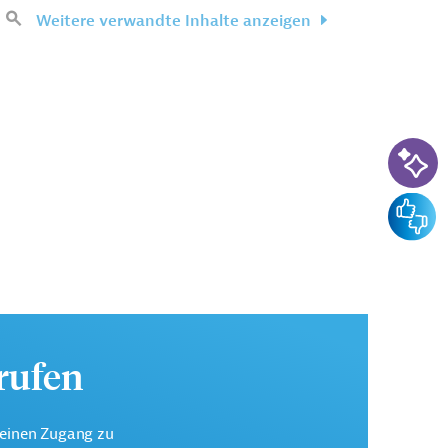
Weitere verwandte Inhalte anzeigen
KI-Su
Feedba
urufen
keinen Zugang zu