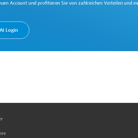
euen Account und profitieren Sie von zahlreichen Vorteilen und e
I Login
ach
ben
er
alt
Finanzwesen, übergreifend
ere
Katastrophenschutz und -hilfe
Projekte