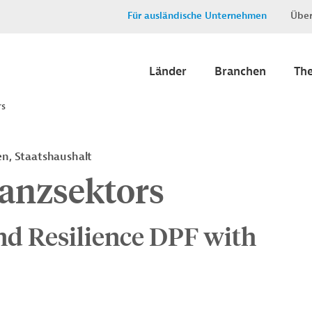
Für ausländische Unternehmen
Über
Länder
Branchen
Th
rs
en, Staatshaushalt
nanzsektors
and Resilience DPF with