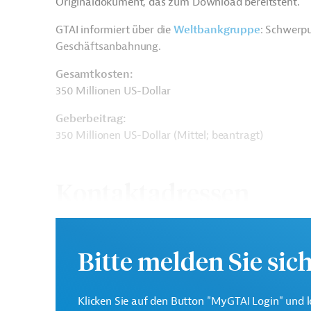
Originaldokument, das zum Download bereitsteht.
GTAI informiert über die
W
eltbankgruppe
: Schwerpu
Geschäftsanbahnung.
Gesamtkosten:
350 Millionen US-Dollar
Geberbeitrag:
350 Millionen US-Dollar (Mittel; beantragt)
Kontaktadressen
Bitte melden Sie sic
Die Weltbankgruppe ist 
Weltbank
Entwicklungsorganisati
Klicken Sie auf den Button "MyGTAI Login" und l