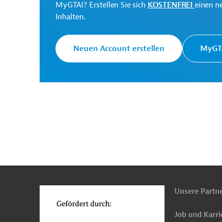
MyGTAI? Erstellen Sie sich
KOSTENFREI
einen n
Inhalten.
Ministerio de Hacienda
Projektträger
Neuen Account erstellen
MyGTA
Originaldokument:
Download
PRO202505211899738 (1)
(PDF; 237,3 KB)
n
Funktionen
o
Unsere Partn
El Salvador
Öffentliche Finanzen, Staatshaush
Job und Karri
Beratung, Planung und Forschung, übergreifend