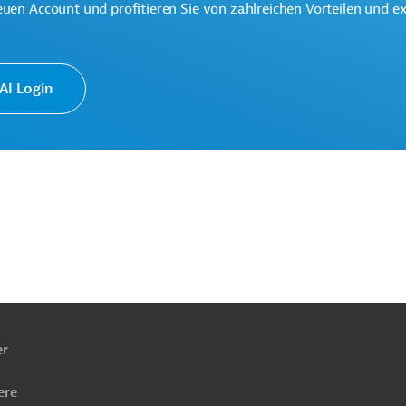
euen Account und profitieren Sie von zahlreichen Vorteilen und e
rderung
Banken, Kreditinstitute
Finanzierung
I Login
ach
ben
er
ere