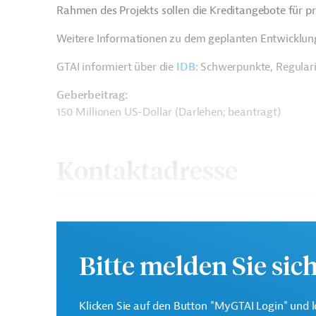
Rahmen des Projekts sollen die Kreditangebote für 
Weitere Informationen zu dem geplanten Entwicklung
GTAI informiert über die
IDB
: Schwerpunkte, Regular
Geberbeitrag:
150 Millionen US-Dollar (Darlehen; beantragt)
Kontaktadresse
Bitte melden Sie sic
Interamerikanische
Die IDB ist die wichtigs
Entwicklungsbank (IDB)
Entwicklungsprojekte in
Klicken Sie auf den Button "MyGTAI Login" und l