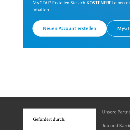
MyGTAI? Erstellen Sie sich
KOSTENFREI
einen n
Inhalten.
El Salvador
Wirtschafts-, Außenwirtschaftsfö
Projekte
Neuen Account erstellen
MyGTA
n
Funktionen
o
Unsere Partn
Job und Karri