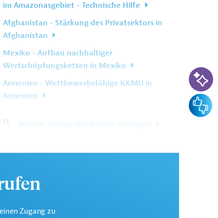
im Amazonasgebiet - Technische Hilfe
Afghanistan - Stärkung des Privatsektors in
Afghanistan
Mexiko - Aufbau nachhaltiger
Wertschöpfungsketten in Mexiko
KI-Su
Armenien - Wettbewerbsfähige KKMU in
Armenien
Feedba
Weitere verwandte Inhalte anzeigen
urufen
keinen Zugang zu