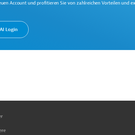
euen Account und profitieren Sie von zahlreichen Vorteilen und e
I Login
chulung
Soziale Entwicklung
Sozialversicherung
ach
 benachteiligter Gruppen
ben
nwirtschaftsförderung
Projekte
er
ere