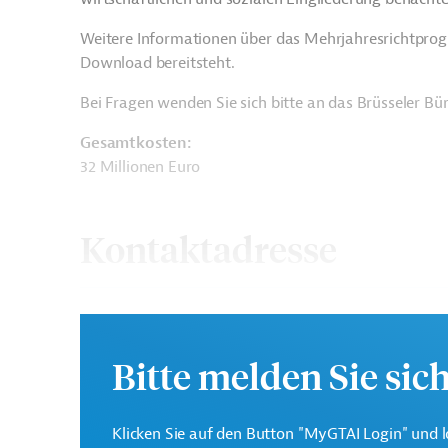
Weitere Informationen über das Mehrjahresrichtpro
Download bereitsteht.
Bei Fragen wenden Sie sich bitte an das Brüsseler B
Gesamtkosten:
32 Millionen Euro
Kontaktadresse
Europäische Kommission
Bitte melden Sie sic
Generaldirektion Intern
Klicken Sie auf den Button "MyGTAI Login" und l