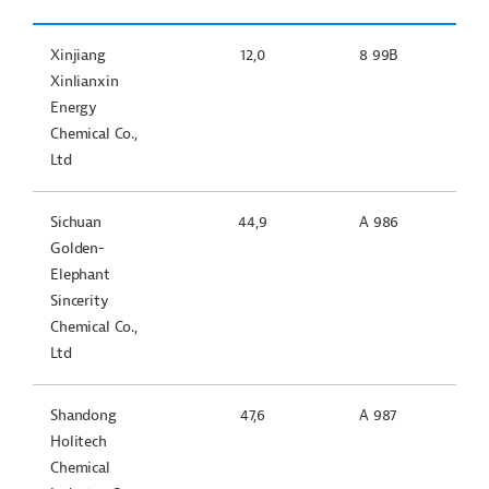
Xinjiang
12,0
8 99B
Xinlianxin
Energy
Chemical Co.,
Ltd
Sichuan
44,9
A 986
Golden-
Elephant
Sincerity
Chemical Co.,
Ltd
Shandong
47,6
A 987
Holitech
Chemical