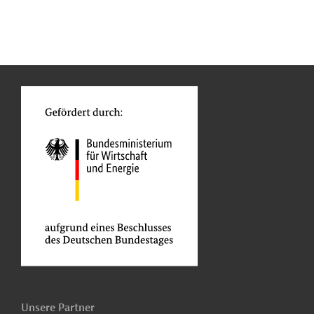
n
Kontakt
...
o
Unsere Partner