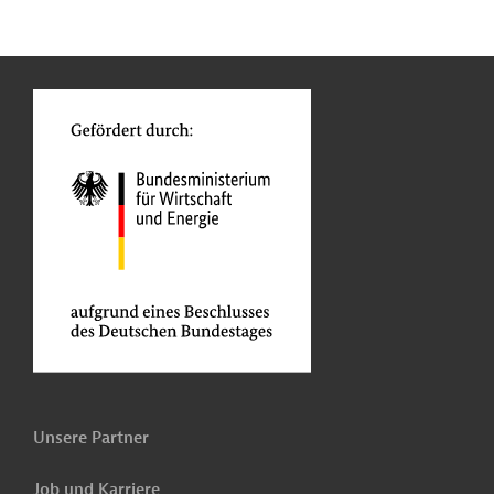
n
Kontakt
...
o
Unsere Partner
Job und Karriere