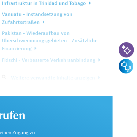
Infrastruktur in Trinidad und Tobago
Vanuatu - Instandsetzung von
Zufahrtsstraßen
Pakistan - Wiederaufbau von
Überschwemmungsgebieten - Zusätzliche
KI-Su
Finanzierung
Fidschi - Verbesserte Verkehrsanbindung
Feedba
Weitere verwandte Inhalte anzeigen
urufen
keinen Zugang zu