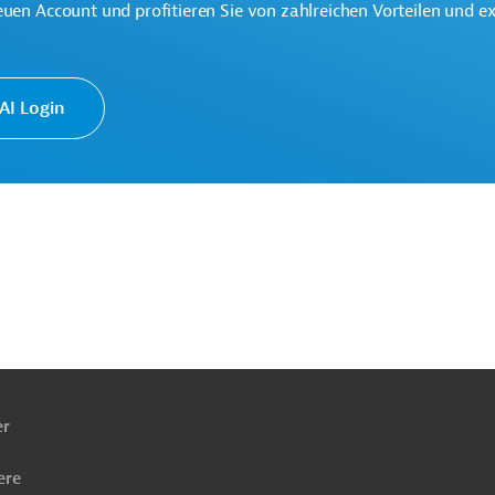
euen Account und profitieren Sie von zahlreichen Vorteilen und e
eine der weltweit größten multilateralen
onen.
I Login
ach
ben
er
ere