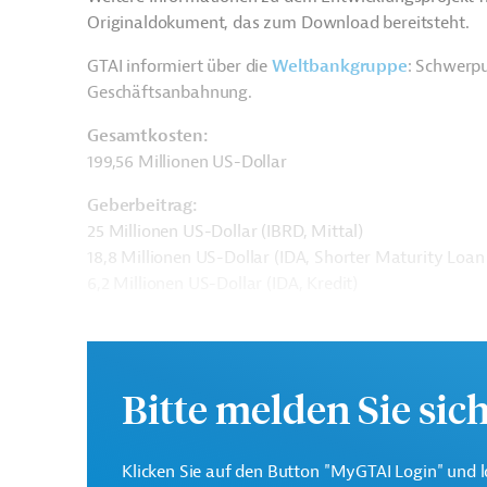
Originaldokument, das zum Download bereitsteht.
GTAI informiert über die
W
eltbankgruppe
: Schwerpu
Geschäftsanbahnung.
Gesamtkosten:
199,56 Millionen US-Dollar
Geberbeitrag:
25 Millionen US-Dollar (IBRD, Mittal)
18,8 Millionen US-Dollar (IDA, Shorter Maturity Loan
6,2 Millionen US-Dollar (IDA, Kredit)
Kontaktadressen
Bitte melden Sie sic
Klicken Sie auf den Button "MyGTAI Login" und l