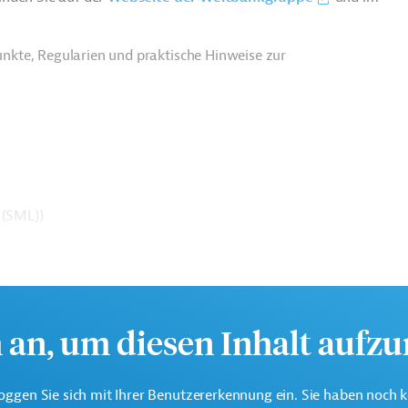
nkte, Regularien und praktische Hinweise zur
 (SML))
h an, um diesen Inhalt aufz
oggen Sie sich mit Ihrer Benutzererkennung ein. Sie haben noch 