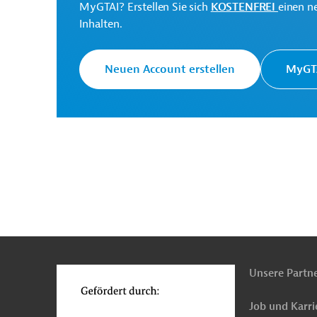
MyGTAI? Erstellen Sie sich
KOSTENFREI
einen n
Die Weltbankgruppe ist 
Weltbank
Inhalten.
Entwicklungsorganisati
Neuen Account erstellen
MyGTA
Fiji Roads Authority
Projektträger
Originaldokument:
Download
n
Funktionen
PRO202411181839624 (2)
o
(PDF; 2,0 MB)
Unsere Partn
Job und Karri