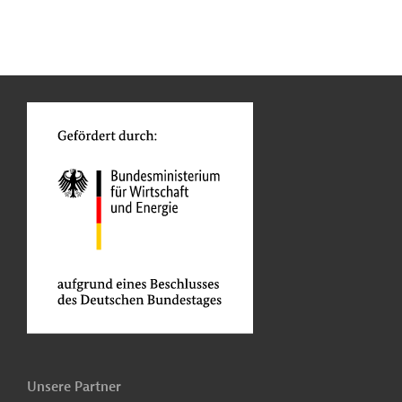
n
Kontakt
...
o
Unsere Partner