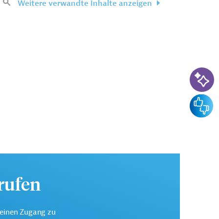
Weitere verwandte Inhalte anzeigen
KI-Su
Feedba
urufen
keinen Zugang zu