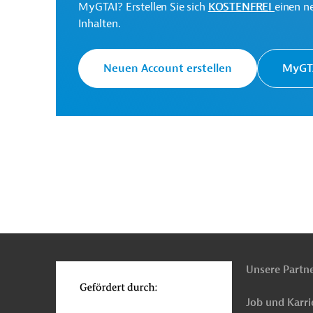
MyGTAI? Erstellen Sie sich
KOSTENFREI
einen n
Inhalten.
Neuen Account erstellen
MyGTA
n
Funktionen
o
Unsere Partn
Job und Karri