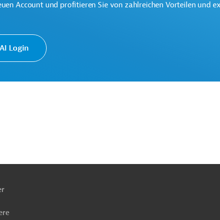
euen Account und profitieren Sie von zahlreichen Vorteilen und e
I Login
ach
ben
er
ere