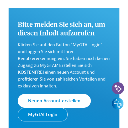
Zentrum der Stadt um rund 75 Prozent verringert
werden.
Die Hafengesellschaft Port of Helsinki hat als Partner
Bitte melden Sie sich an, um
für die Planungsphase die Unternehmen Finnmap Infra,
diesen Inhalt aufzurufen
A-Insinöörit Suunnittelu und WSP Finland gewählt. Die
Planung soll im Juni 2026 abgeschlossen sein. Es ist
Klicken Sie auf den Button "MyGTAI Login"
vorgesehen, 2028 mit dem Bau zu beginnen.
und loggen Sie sich mit Ihrer
Die Stadt Helsinki bereitet zurzeit den städtebaulichen
Benutzererkennung ein. Sie haben noch keinen
Plan vor. Die Stadtverordnetenversammlung wird
Zugang zu MyGTAI? Erstellen Sie sich
frühestens Ende 2025 über die Annahme des Plans
KOSTENFREI
einen neuen Account und
entscheiden.
profitieren Sie von zahlreichen Vorteilen und
KI-Suc
exklusiven Inhalten.
Investitionssumme:
Feedbac
Neuen Account erstellen
300 Millionen Euro
MyGTAI Login