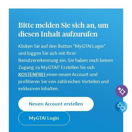
Abschnitten der Linie 15 wird es eine 75 Kilometer lange
Ringbahn rund um die Hauptstadt bilden.
Weitere Informationen zu dem geplanten Projekt finden
Bitte melden Sie sich an, um
Sie auf der
Webseite der EIB
.
diesen Inhalt aufzurufen
GTAI informiert über die
EIB
: Schwerpunkte, Regularien
und praktische Hinweise zur Geschäftsanbahnung.
Klicken Sie auf den Button "MyGTAI Login"
und loggen Sie sich mit Ihrer
Gesamtkosten:
Benutzererkennung ein. Sie haben noch keinen
6,381 Milliarden (voraussichtlich)
Zugang zu MyGTAI? Erstellen Sie sich
Geberbeitrag:
KOSTENFREI
einen neuen Account und
3 Milliarden Euro (voraussichtlich; Darlehen)
profitieren Sie von zahlreichen Vorteilen und
KI-Suc
exklusiven Inhalten.
Kontaktadressen
Feedbac
Neuen Account erstellen
MyGTAI Login