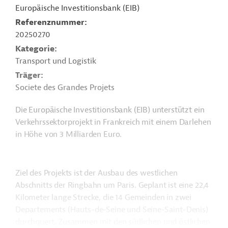
Europäische Investitionsbank (EIB)
Referenznummer
20250270
Kategorie
Transport und Logistik
Träger
Societe des Grandes Projets
Die Europäische Investitionsbank (EIB) unterstützt ein
Verkehrssektorprojekt in Frankreich mit einem Darlehen
in Höhe von 3 Milliarden Euro.
Ziel des Projekts ist der Ausbau des westlichen
Abschnitts der Ringbahn um Paris. Geplant ist eine 22,4
Kilometer lange Strecke, die 14 Gemeinden in zwei
Departements (Hauts-de-Seine und Seine-Saint-Denis)
durchquert. Zusammen mit den südlichen und östlichen