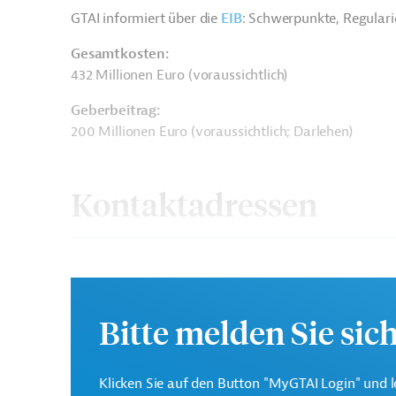
GTAI informiert über die
EIB
: Schwerpunkte, Regular
Gesamtkosten:
432 Millionen Euro (voraussichtlich)
Geberbeitrag:
200 Millionen Euro (voraussichtlich; Darlehen)
Kontaktadressen
Die EIB vertritt die wir
Bitte melden Sie sic
Europäische
Mitgliedsländer und unt
Investitionsbank (EIB)
Investitionen in Drittst
Klicken Sie auf den Button "MyGTAI Login" und l