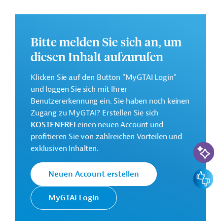
Klimawandels gestärkt werden.
Weitere Informationen zu dem geplanten Projekt finden
Sie auf der
Webseite der EIB
.
Bitte melden Sie sich an, um
GTAI informiert über die
EIB
: Schwerpunkte, Regularien
diesen Inhalt aufzurufen
und praktische Hinweise zur Geschäftsanbahnung.
Klicken Sie auf den Button "MyGTAI Login"
Gesamtkosten:
und loggen Sie sich mit Ihrer
110 Millionen Euro (voraussichtlich)
Benutzererkennung ein. Sie haben noch keinen
Geberbeitrag:
Zugang zu MyGTAI? Erstellen Sie sich
45 Millionen Euro (voraussichtlich; Darlehen)
KOSTENFREI
einen neuen Account und
profitieren Sie von zahlreichen Vorteilen und
KI-Suc
Kontaktadressen
exklusiven Inhalten.
Feedbac
Neuen Account erstellen
MyGTAI Login
Die EIB vertritt die
wirtschaftlichen Interessen der