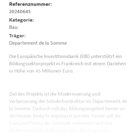
Referenznummer
20240645
Kategorie
Bau
Träger
Departement de la Somme
Die Europäische Investitionsbank (EIB) unterstützt ein
Bildungssektorprojekt in Frankreich mit einem Darlehen
in Höhe von 45 Millionen Euro.
Ziel des Projekts ist die Modernisierung und
Verbesserung der Schulinfrastruktur im Département de
la Somme. Dadurch soll das Bildungsangebot besser an
die lokalen Bedarfe angepasst werden. Ferner soll die
Energieeffizienz der Gebäude verbessert und ihre
Widerstandsfähigkeit gegenüber den Folgen des