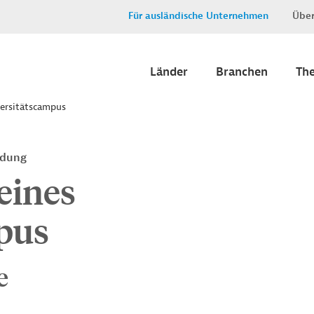
Für ausländische Unternehmen
Über
Länder
Branchen
Th
versitätscampus
ldung
eines
pus
e