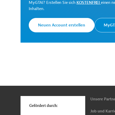
MyGTAI? Erstellen Sie sich
KOSTENFREI
einen n
Inhalten.
Frankreich
Schul-, Hochschulbildung
Hochb
Neuen Account erstellen
MyGTA
n
Funktionen
o
Unsere Partn
Job und Karri