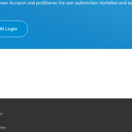
euen Account und profitieren Sie von zahlreichen Vorteilen und e
au
Baunebengewerbe
Projekte
I Login
ach
ben
er
ere