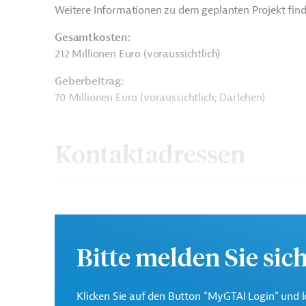
Weitere Informationen zu dem geplanten Projekt find
Gesamtkosten:
212 Millionen Euro (voraussichtlich)
Geberbeitrag:
70 Millionen Euro (voraussichtlich; Darlehen)
Kontaktadressen
Die EIB vertritt die wir
Europäische
Mitgliedsländer und unt
Investitionsbank (EIB)
Bitte melden Sie sic
Investitionen in Drittsta
Ecole Polytechnique
Projektträger
Klicken Sie auf den Button "MyGTAI Login" und l