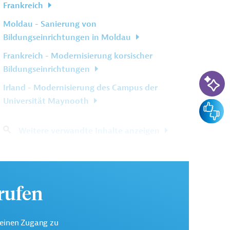
Frankreich
Moldau - Sanierung von
Bildungseinrichtungen in Moldau
Frankreich - Modernisierung korsischer
Bildungseinrichtungen
KI-Su
Irland - Modernisierung des Campus der
Universität Maynooth
Feedba
Weitere verwandte Inhalte anzeigen
urufen
keinen Zugang zu