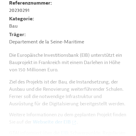
Referenznummer
20230291
Kategorie
Bau
Träger
Departement de la Seine-Maritime
Die Europäische Investitionsbank (EIB) unterstützt ein
Bauprojekt in Frankreich mit einem Darlehen in Höhe
von 150 Millionen Euro.
Ziel des Projekts ist der Bau, die Instandsetzung, der
Ausbau und die Renovierung weiterführender Schulen.
Ferner soll die notwendige Infrastruktur und
Ausrüstung für die Digitalsierung bereitgestellt werden.
Weitere Informationen zu dem geplanten Projekt finden
Sie auf der
Webseite der EIB
.
GTAI informiert über die
EIB
: Schwerpunkte, Regularien