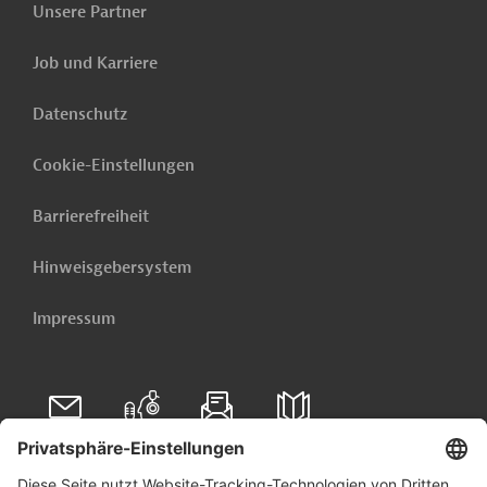
Unser E-Mail-Service liefert Ihnen täglich
Unsere Partner
die neuesten öffentlichen Ausschreibungen und Projekte
aus der ganzen Welt - direkt in Ihr Postfach.
Job und Karriere
Jetzt einrichten lassen
Datenschutz
Cookie-Einstellungen
Barrierefreiheit
Hinweisgebersystem
Impressum
Folgen Sie uns auf