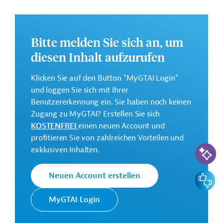
und praktische Hinweise zur Geschäftsanbahnung.
Gesamtkosten:
384 Millionen Euro (voraussichtlich)
Bitte melden Sie sich an, um
diesen Inhalt aufzurufen
Geberbeitrag:
150 Millionen Euro (voraussichtlich; Darlehen)
Klicken Sie auf den Button "MyGTAI Login"
und loggen Sie sich mit Ihrer
Kontaktadressen
Benutzererkennung ein. Sie haben noch keinen
Zugang zu MyGTAI? Erstellen Sie sich
KOSTENFREI
einen neuen Account und
profitieren Sie von zahlreichen Vorteilen und
KI-Suc
exklusiven Inhalten.
Die EIB vertritt die
wirtschaftlichen Interessen der
Feedbac
Neuen Account erstellen
Europäische
EU durch Kreditvergabe an alle
Investitionsbank
Mitgliedsländer und unterstützt
MyGTAI Login
(EIB)
die Entwicklungs- und
Kooperationspolitik der EU mit