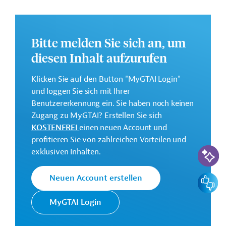
GTAI informiert über die
EIB
: Schwerpunkte, Regularien
und praktische Hinweise zur Geschäftsanbahnung.
Bitte melden Sie sich an, um
Gesamtkosten:
96 Millionen Euro (voraussichtlich)
diesen Inhalt aufzurufen
Geberbeitrag:
Klicken Sie auf den Button "MyGTAI Login"
44 Millionen Euro (voraussichtlich; Darlehen)
und loggen Sie sich mit Ihrer
Benutzererkennung ein. Sie haben noch keinen
Kontaktadressen
Zugang zu MyGTAI? Erstellen Sie sich
KOSTENFREI
einen neuen Account und
profitieren Sie von zahlreichen Vorteilen und
KI-Suc
exklusiven Inhalten.
Die EIB vertritt die
Feedbac
Neuen Account erstellen
wirtschaftlichen Interessen der
Europäische
EU durch Kreditvergabe an alle
MyGTAI Login
Investitionsbank
Mitgliedsländer und unterstützt
(EIB)
die Entwicklungs- und