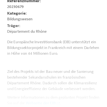
Referenznummer
20230679
Kategorie
Bildungswesen
Träger
Département du Rhône
Die Europäische Investitionsbank (EIB) unterstützt ein
Bildungssektorprojekt in Frankreich mit einem Darlehen
in Höhe von 44 Millionen Euro.
Ziel des Projekts ist der Bau neuer und die Sanierung
bestehender Sekundarschulen im französischen
Département Rhône. Dadurch sollen die Klimaresilienz
und Energieeffizienz der Gebäude verbessert werden.
Weitere Informationen zu dem geplanten Projekt finden
Sie auf der
Webseite der EIB
.