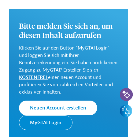
geplant.
Weitere Informationen zu dem Entwicklungsprojekt
finden Sie auf der
Webseite der Weltbankgruppe
Bitte melden Sie sich an, um
und im Originaldokument, das zum Download
diesen Inhalt aufzurufen
bereitsteht.
GTAI informiert über die
W
eltbankgruppe
:
Klicken Sie auf den Button "MyGTAI Login"
Schwerpunkte, Regularien und praktische Hinweise zur
und loggen Sie sich mit Ihrer
Geschäftsanbahnung.
Benutzererkennung ein. Sie haben noch keinen
Zugang zu MyGTAI? Erstellen Sie sich
Gesamtkosten:
KOSTENFREI
einen neuen Account und
70,2 Millionen US-Dollar
profitieren Sie von zahlreichen Vorteilen und
KI-Suc
Geberbeitrag:
exklusiven Inhalten.
47,7 Millionen US-Dollar (IDA; Zuschuss)
Feedbac
Neuen Account erstellen
Kontaktadressen
MyGTAI Login