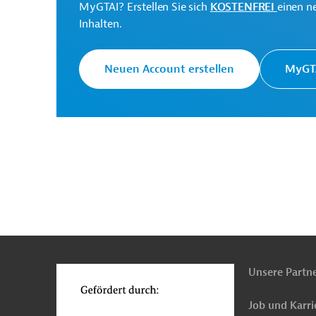
Entwicklungsorganisati
MyGTAI? Erstellen Sie sich
KOSTENFREI
einen n
Inhalten.
Originaldokument:
Neuen Account erstellen
MyGTA
Download
PRO202603191985244 (1)
(PDF; 280,3 KB)
n
Funktionen
o
Gambia
Schul-, Hochschulbildung
Beruflich
Unsere Partn
Armutsbekämpfung
Förderung benachteiligt
Job und Karri