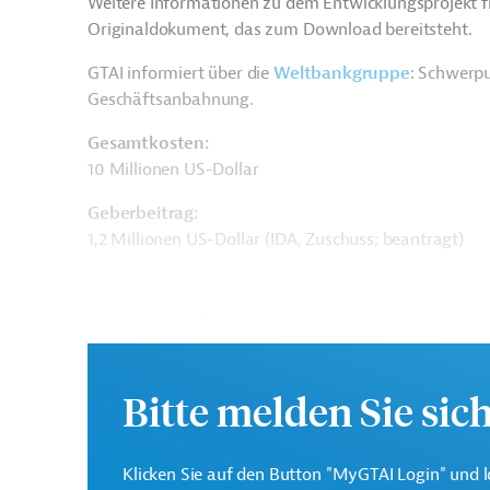
Weitere Informationen zu dem Entwicklungsprojekt f
Originaldokument, das zum Download bereitsteht.
GTAI informiert über die
W
eltbankgruppe
: Schwerpu
Geschäftsanbahnung.
Gesamtkosten:
10 Millionen US-Dollar
Geberbeitrag:
1,2 Millionen US-Dollar (IDA, Zuschuss; beantragt)
Kontaktadresse
Bitte melden Sie sic
Die Weltbankgruppe ist 
Klicken Sie auf den Button "MyGTAI Login" und l
Weltbank