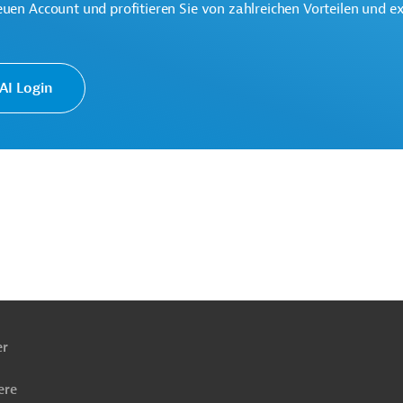
onen.
euen Account und profitieren Sie von zahlreichen Vorteilen und e
I Login
ach
ben
e Bildung
Soziale Entwicklung
er
er Gruppen
Sozialverträglichkeit
Projekte
ere