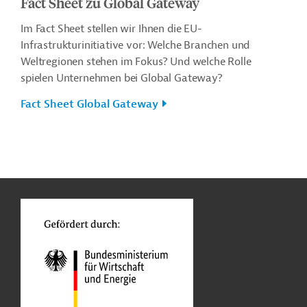
Fact Sheet zu Global Gateway
Im Fact Sheet stellen wir Ihnen die EU-
Infrastrukturinitiative
vor: Welche Branchen und
Weltregionen stehen im Fokus? Und welche Rolle
spielen Unternehmen bei Global Gateway?
Fact Sheet Global Gateway
n
Kontakt
...
o