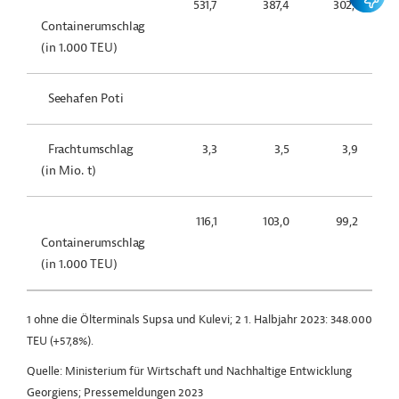
531,7
387,4
302,1
Containerumschlag
(in 1.000 TEU)
Seehafen Poti
Frachtumschlag
3,3
3,5
3,9
(in Mio. t)
116,1
103,0
99,2
Containerumschlag
(in 1.000 TEU)
1 ohne die Ölterminals Supsa und Kulevi; 2 1. Halbjahr 2023: 348.000
TEU (+57,8%).
Quelle: Ministerium für Wirtschaft und Nachhaltige Entwicklung
Georgiens; Pressemeldungen 2023