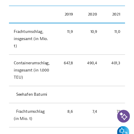
2019
2020
2021
Frachtumschlag,
11,9
10,9
11,0
insgesamt (in Mio.
t)
Containerumschlag,
647,8
490,4
401,3
insgesamt (in 1.000
TEU)
Seehafen Batumi
KI-Suc
Frachtumschlag
8,6
7,4
7,1
(in Mio. t)
Feedbac