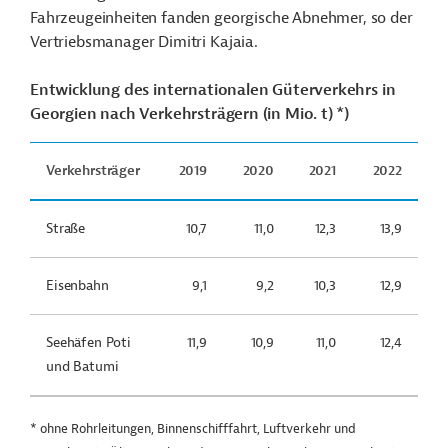
Fahrzeugeinheiten fanden georgische Abnehmer, so der
Vertriebsmanager Dimitri Kajaia.
Entwicklung des internationalen Güterverkehrs in
Georgien nach Verkehrsträgern (in Mio. t) *)
Verkehrsträger
2019
2020
2021
2022
Straße
10,7
11,0
12,3
13,9
Eisenbahn
9,1
9,2
10,3
12,9
Seehäfen Poti
11,9
10,9
11,0
12,4
und Batumi
* ohne Rohrleitungen, Binnenschifffahrt, Luftverkehr und