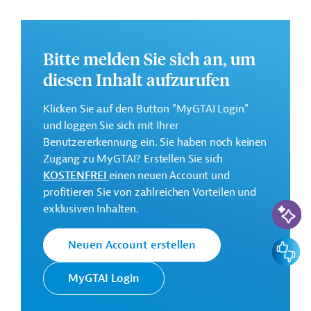
GTAI informiert über die
ADA
: Schwerpunkte,
Regularien und praktische Hinweise zur
Geschäftsanbahnung.
Bitte melden Sie sich an, um
diesen Inhalt aufzurufen
Geberbeitrag:
0,9 Millionen Euro
Klicken Sie auf den Button "MyGTAI Login"
und loggen Sie sich mit Ihrer
Kontaktadressen
Benutzererkennung ein. Sie haben noch keinen
Zugang zu MyGTAI? Erstellen Sie sich
KOSTENFREI
einen neuen Account und
profitieren Sie von zahlreichen Vorteilen und
KI-Suc
exklusiven Inhalten.
Die Austrian Development Agency
Austrian
(ADA) ist die
Development
Feedbac
Neuen Account erstellen
Durchführungsorganisation für die
Agency (ADA)
österreichische
MyGTAI Login
Entwicklungszusammenarbeit.