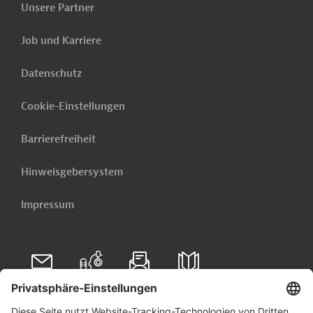
Unsere Partner
Jetzt einrichten lassen
Job und Karriere
Verwandte Inhalte
Datenschutz
Dies könnte Sie auch interessieren:
Cookie-Einstellungen
Mosambik - Unterstützung von Flüchtlingen und
deren Aufnahmegemeinden
Barrierefreiheit
Weitere verwandte Inhalte anzeigen
Hinweisgebersystem
Impressum
Folgen Sie uns auf