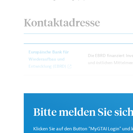
Kontaktadresse
Europäische Bank für
Die EBRD finanziert Inve
Wiederaufbau und
und östlichen Mittelmeer
Entwicklung (EBRD)
Originaldokument:
Bitte melden Sie sic
Georgien
Wirtschafts-, Außenwirtschaftsförd
Finanzierung
Luft-, Klimaschutz
Umweltvert
Klicken Sie auf den Button "MyGTAI Login" und l