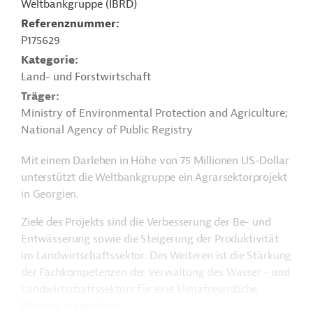
Weltbankgruppe (IBRD)
Referenznummer
P175629
Kategorie
Land- und Forstwirtschaft
Träger
Ministry of Environmental Protection and Agriculture;
National Agency of Public Registry
Mit einem Darlehen in Höhe von 75 Millionen US-Dollar
unterstützt die Weltbankgruppe ein Agrarsektorprojekt
in Georgien.
Ziele des Projekts sind die Verbesserung der Be- und
Entwässerung sowie die Steigerung der Produktivität
im Landwirtschaftssektor. Des Weiteren ist die Stärkung
der Fachkompetenzen der Verwaltung des Wasser - und
Landwirtschaftssektors für eine klimafreundliche
Planung vorgesehen.