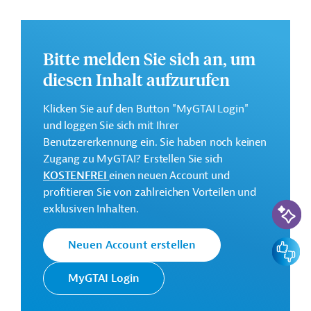
Die Durchführung des Projekts ist von März 2023 bis
September 2029 geplant.
Bitte melden Sie sich an, um
Weitere Informationen zu dem Entwicklungsprojekt
diesen Inhalt aufzurufen
finden Sie auf der
Webseite der Weltbankgruppe
und im Originaldokument, das zum Download
Klicken Sie auf den Button "MyGTAI Login"
bereitsteht.
und loggen Sie sich mit Ihrer
Gesamtkosten:
Benutzererkennung ein. Sie haben noch keinen
150 Millionen US-Dollar
Zugang zu MyGTAI? Erstellen Sie sich
KOSTENFREI
einen neuen Account und
Geberbeitrag:
profitieren Sie von zahlreichen Vorteilen und
75 Millionen US-Dollar (IBRD, Darlehen)
KI-Suc
exklusiven Inhalten.
Kontaktadressen
Feedbac
Neuen Account erstellen
MyGTAI Login
Die Weltbankgruppe ist eine der