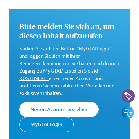
finden Sie auf der
Webseite der JICA
.
GTAI informiert über die
JICA
: Schwerpunkte,
Bitte melden Sie sich an, um
Regularien und praktische Hinweise zur
Geschäftsanbahnung.
diesen Inhalt aufzurufen
Klicken Sie auf den Button "MyGTAI Login"
Kontaktadressen
und loggen Sie sich mit Ihrer
Benutzererkennung ein. Sie haben noch keinen
Zugang zu MyGTAI? Erstellen Sie sich
KOSTENFREI
einen neuen Account und
profitieren Sie von zahlreichen Vorteilen und
Die JICA setzt die Finanzielle
KI-Suc
exklusiven Inhalten.
Zusammenarbeit (FZ) Japans im
Japan
Auftrag der Regierung um. Ziele der
International
Agentur sind die Unterstützung des
Feedbac
Neuen Account erstellen
Cooperation
sozioökonomischen Wachstums in
Agency (JICA)
Entwicklungsländern und die
MyGTAI Login
Förderung der internationalen
Zusammenarbeit.