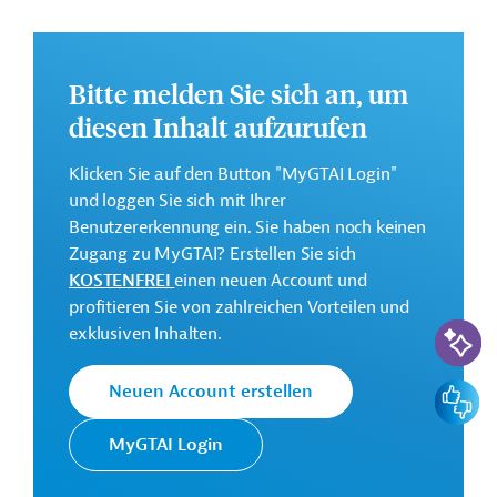
Weitere Informationen zu dem geplanten Projekt finden
Sie auf der
Webseite der EIB.
GTAI informiert über die
EIB
: Schwerpunkte, Regularien
Bitte melden Sie sich an, um
und praktische Hinweise zur Geschäftsanbahnung.
diesen Inhalt aufzurufen
Gesamtkosten:
434 Millionen Euro (voraussichtlich)
Klicken Sie auf den Button "MyGTAI Login"
und loggen Sie sich mit Ihrer
Geberbeitrag:
Benutzererkennung ein. Sie haben noch keinen
326 Millionen Euro (voraussichtlich; Darlehen)
Zugang zu MyGTAI? Erstellen Sie sich
KOSTENFREI
einen neuen Account und
Kontaktadressen
profitieren Sie von zahlreichen Vorteilen und
KI-Suc
exklusiven Inhalten.
Feedbac
Neuen Account erstellen
Die EIB vertritt die
MyGTAI Login
wirtschaftlichen Interessen der
Europäische
EU durch Kreditvergabe an alle