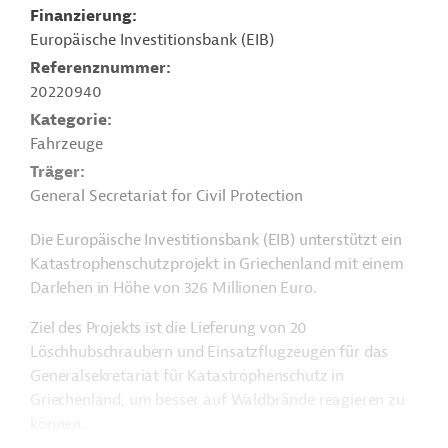
Finanzierung
Europäische Investitionsbank (EIB)
Referenznummer
20220940
Kategorie
Fahrzeuge
Träger
General Secretariat for Civil Protection
Die Europäische Investitionsbank (EIB) unterstützt ein
Katastrophenschutzprojekt in Griechenland mit einem
Darlehen in Höhe von 326 Millionen Euro.
Ziel des Projekts ist die Lieferung von 20
Löschhubschraubern und Einsatzflugzeugen für das
Generalsekretariat für Katastrophenschutz in
Griechenland, um besser auf Waldbrände reagieren zu
können.