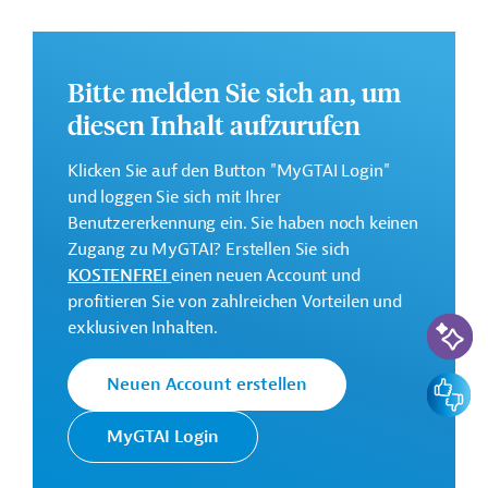
Bankkonto, Prävention von Bluthochdruck und
Diabetes sowie Nutzung digitaler Hilfsmittel.
Weitere Informationen zu dem geplanten
Bitte melden Sie sich an, um
Entwicklungsprojekt finden Sie auf der
Webseite der
diesen Inhalt aufzurufen
IDB
.
Klicken Sie auf den Button "MyGTAI Login"
Gesamtkosten:
und loggen Sie sich mit Ihrer
3,54 Millionen US-Dollar
Benutzererkennung ein. Sie haben noch keinen
Geberbeitrag:
Zugang zu MyGTAI? Erstellen Sie sich
1,75 Millionen US-Dollar (Darlehen)
KOSTENFREI
einen neuen Account und
profitieren Sie von zahlreichen Vorteilen und
KI-Suc
Kontaktadresse
exklusiven Inhalten.
Feedbac
Neuen Account erstellen
Die IDB ist die wichtigste
MyGTAI Login
multilaterale
Interamerikanische
Finanzierungsinstitution für