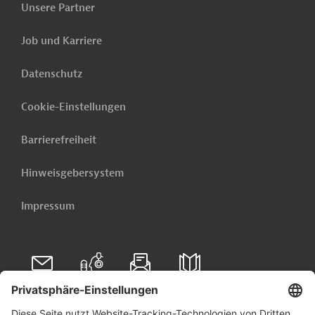
Unsere Partner
die neuesten öffentlichen Ausschreibungen und Projekte
aus der ganzen Welt - direkt in Ihr Postfach.
Job und Karriere
Jetzt einrichten lassen
Datenschutz
Cookie-Einstellungen
Barrierefreiheit
Hinweisgebersystem
Impressum
Folgen Sie uns auf