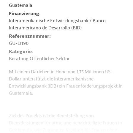
Guatemala
Finanzierung
Interamerikanische Entwicklungsbank / Banco
Interamericano de Desarrollo (BID)
Referenznummer
GU-L1190
Kategorie
Beratung Öffentlicher Sektor
Mit einem Darlehen in Höhe von 1,75 Millionen US-
Dollar unterstützt die Interamerikanische
Entwicklungsbank (IDB) ein Frauenförderungsprojekt in
Guatemala.
Ziel des Projekts ist die Bereitstellung von
Dienstleistungen für arme und benachteiligte Frauen in
Guatemala, wie Zugang zu Krediten für Frauen ohne