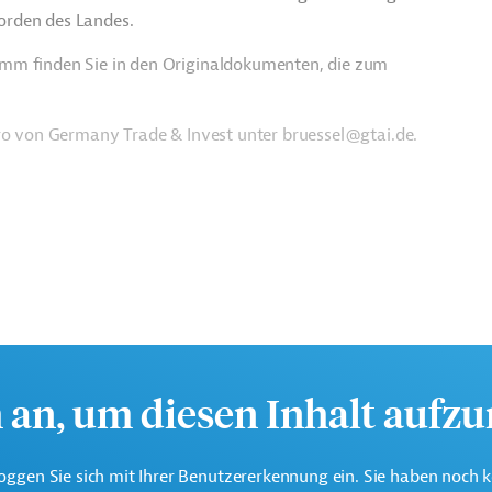
orden des Landes.
amm finden Sie in den Originaldokumenten, die zum
üro von Germany Trade & Invest unter bruessel@gtai.de.
h an, um diesen Inhalt aufz
oggen Sie sich mit Ihrer Benutzererkennung ein. Sie haben noch 
ationale Partnerschaften (GD INTPA)