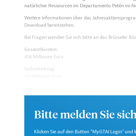
natürlicher Ressourcen im Departamento Petén im N
Weitere Informationen über das Jahresaktionsprogr
Download bereitstehen.
Bei Fragen wenden Sie sich bitte an das Brüsseler B
Gesamtkosten:
47,6 Millionen Euro
Geberbeitrag:
40 Millionen Euro
Kontaktadresse
Bitte melden Sie sic
Klicken Sie auf den Button "MyGTAI Login" und l
Europäische Kommission
Generaldirektion Intern