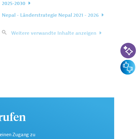
2025-2030
Nepal - Länderstrategie Nepal 2021 - 2026
Weitere verwandte Inhalte anzeigen
KI-Su
Feedba
urufen
keinen Zugang zu