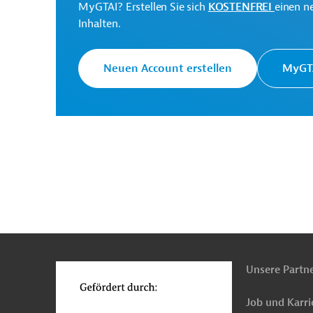
MyGTAI? Erstellen Sie sich
KOSTENFREI
einen n
Inhalten.
Neuen Account erstellen
MyGTA
n
Funktionen
o
Unsere Partn
Job und Karri