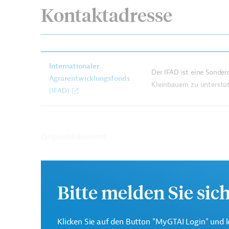
Kontaktadresse
Internationaler
Der IFAD ist eine Sonder
Agrarentwicklungsfonds
Kleinbauern zu unterstü
(IFAD)
Originaldokument:
Guatemala
Land- und Forstwirtschaft
Land
Bitte melden Sie sic
Entwicklungszusammenarbeit
Tierzucht
Pf
Beschäftigungsförderung
Luft-, Klimaschutz
Klicken Sie auf den Button "MyGTAI Login" und l