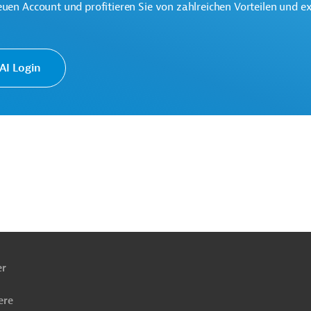
euen Account und profitieren Sie von zahlreichen Vorteilen und e
I Login
ach
ben
er
ere