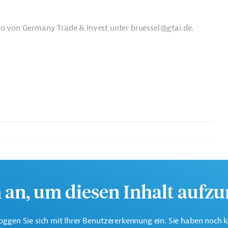
üro von Germany Trade & Invest unter bruessel@gtai.de.
ationale Partnerschaften (GD INTPA)
h an, um diesen Inhalt aufz
oggen Sie sich mit Ihrer Benutzererkennung ein. Sie haben noch 