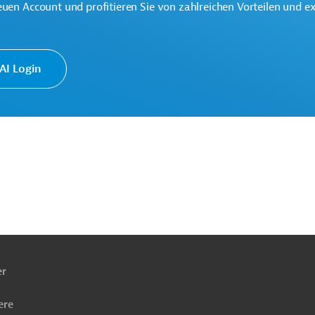
euen Account und profitieren Sie von zahlreichen Vorteilen und e
I Login
benachteiligter Gruppen
ng, Ländliche Entwicklung
Soziale Entwicklung
ftigungsförderung
Projekte
ach
ben
er
ere