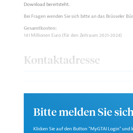
Download bereitsteht.
Bei Fragen wenden Sie sich bitte an das Brüsseler B
Gesamtkosten:
141 Millionen Euro (für den Zeitraum 2021-2024)
Kontaktadresse
Europäische Kommission
Generaldirektion Intern
Bitte melden Sie sic
Originaldokument:
Klicken Sie auf den Button "MyGTAI Login" und l