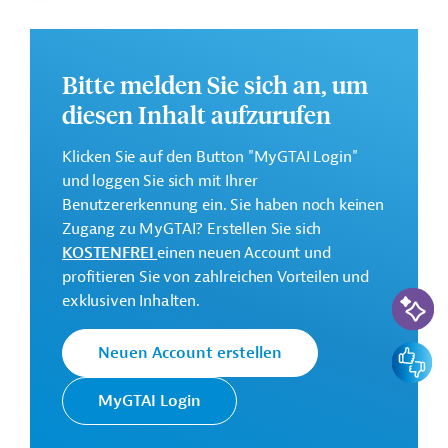
Pflanzenkohle umgewandelt werden.
Weitere Informationen zu dem Entwicklungsprojekt
finden Sie auf der
Webseite der IDB
.
Bitte melden Sie sich an, um
GTAI informiert über die
IDB
: Schwerpunkte, Regularien
diesen Inhalt aufzurufen
und praktische Hinweise zur Geschäftsanbahnung.
Klicken Sie auf den Button "MyGTAI Login"
Gesamtkosten:
und loggen Sie sich mit Ihrer
2,34 Millionen US-Dollar
Benutzererkennung ein. Sie haben noch keinen
Geberbeitrag:
Zugang zu MyGTAI? Erstellen Sie sich
1,17 Millionen US-Dollar (Zuschuss)
KOSTENFREI
einen neuen Account und
profitieren Sie von zahlreichen Vorteilen und
KI-Suc
Kontaktadressen
exklusiven Inhalten.
Feedbac
Neuen Account erstellen
MyGTAI Login
Die IDB ist die wichtigste
multilaterale