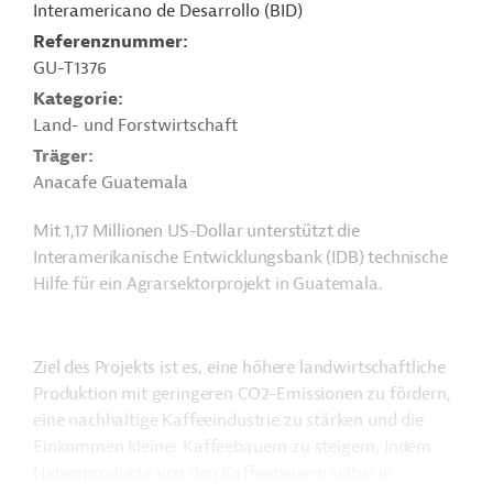
Interamericano de Desarrollo (BID)
Referenznummer
GU-T1376
Kategorie
Land- und Forstwirtschaft
Träger
Anacafe Guatemala
Mit 1,17 Millionen US-Dollar unterstützt die
Interamerikanische Entwicklungsbank (IDB) technische
Hilfe für ein Agrarsektorprojekt in Guatemala.
Ziel des Projekts ist es, eine höhere landwirtschaftliche
Produktion mit geringeren CO2-Emissionen zu fördern,
eine nachhaltige Kaffeeindustrie zu stärken und die
Einkommen kleiner Kaffeebauern zu steigern, indem
Nebenprodukte von den Kaffeebauern selbst in