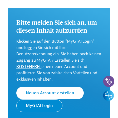
Unternehmen in Guyana mit der finanziellen und
fachlichen Unterstützung auszustatten, die sie
benötigen, um ein starkes Wachstum zu erzielen und
sich als bankfähige Unternehmen zu etablieren.
Bitte melden Sie sich an, um
diesen Inhalt aufzurufen
Weitere Informationen zu dem Entwicklungsprojekt
finden Sie auf der
Webseite der IDB
.
Klicken Sie auf den Button "MyGTAI Login"
Geberbeitrag:
und loggen Sie sich mit Ihrer
0,5 Millionen US-Dollar (Darlehen)
Benutzererkennung ein. Sie haben noch keinen
Zugang zu MyGTAI? Erstellen Sie sich
Kontaktadresse
KOSTENFREI
einen neuen Account und
profitieren Sie von zahlreichen Vorteilen und
KI-Suc
exklusiven Inhalten.
Feedbac
Neuen Account erstellen
Die IDB ist die wichtigste
multilaterale
MyGTAI Login
Interamerikanische
Finanzierungsinstitution für
Entwicklungsbank
Entwicklungsprojekte in der