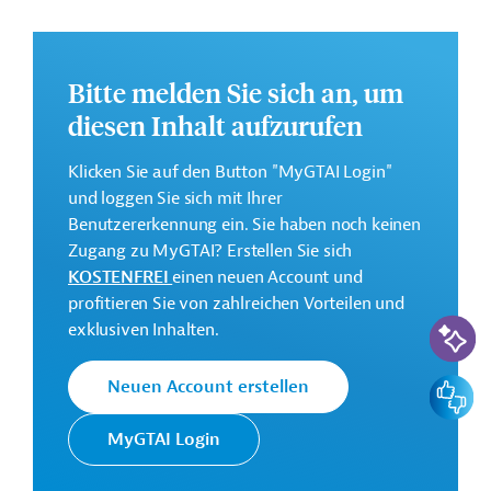
Allgemeinen Zollverwaltung;
Annex 2: "Edikasyon pou viv ansanm" - Bildung für
das Zusammenleben (Teil II);
Bitte melden Sie sich an, um
Annex 3: Umfassende Gebietsentwicklung im
diesen Inhalt aufzurufen
Nordosten Haitis.
Klicken Sie auf den Button "MyGTAI Login"
Weitere Informationen über das
und loggen Sie sich mit Ihrer
Jahresaktionsprogramm finden Sie in den
Benutzererkennung ein. Sie haben noch keinen
Originaldokumenten, die zum Download bereitstehen.
Zugang zu MyGTAI? Erstellen Sie sich
Bei Fragen wenden Sie sich bitte an das Brüsseler Büro
KOSTENFREI
einen neuen Account und
von Germany Trade & Invest unter projekte@gtai.de.
profitieren Sie von zahlreichen Vorteilen und
KI-Suc
exklusiven Inhalten.
Geberbeitrag:
40 Millionen Euro
Feedbac
Neuen Account erstellen
Kontaktadresse
MyGTAI Login