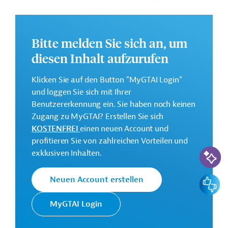
Weitere Informationen über das
Jahresaktionsprogramm finden Sie in den
Bitte melden Sie sich an, um
Originaldokumenten, die zum Download bereitstehen.
diesen Inhalt aufzurufen
Bei Fragen wenden Sie sich bitte an das Brüsseler Büro
von Germany Trade & Invest unter bruessel@gtai.de.
Klicken Sie auf den Button "MyGTAI Login"
Gesamtkosten:
und loggen Sie sich mit Ihrer
18,45 Millionen Euro
Benutzererkennung ein. Sie haben noch keinen
Zugang zu MyGTAI? Erstellen Sie sich
KOSTENFREI
einen neuen Account und
Kontaktadresse
profitieren Sie von zahlreichen Vorteilen und
KI-Suc
exklusiven Inhalten.
Europäische
Feedbac
Neuen Account erstellen
Generaldirektion Internationale
Kommission
Partnerschaften (GD INTPA)
MyGTAI Login