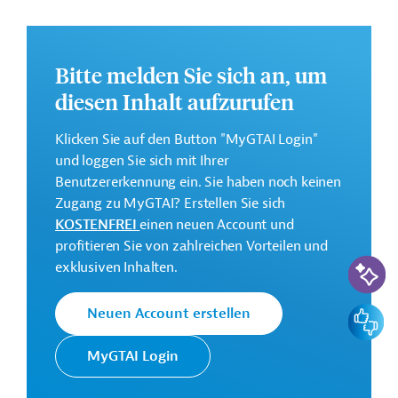
angepasste, widerstandsfähige Infrastruktur sowie
des Zugangs zu sauberer Energie;
Annex 2: Steigerung des Zugangs zu nachhaltiger
Bitte melden Sie sich an, um
Finanzierung für grüne und klimafreundliche
diesen Inhalt aufzurufen
Wertschöpfungsketten;
Annex 3: Unterstützung der Maßnahmen zur
Klicken Sie auf den Button "MyGTAI Login"
Förderung der Transparenz und der
und loggen Sie sich mit Ihrer
Korruptionsbekämpfung.
Benutzererkennung ein. Sie haben noch keinen
Zugang zu MyGTAI? Erstellen Sie sich
Dieses Projekt gehört zu der
EU-
KOSTENFREI
einen neuen Account und
Konnektivitätsinitiative Global Gateway
.
profitieren Sie von zahlreichen Vorteilen und
KI-Suc
Weitere Informationen über das
exklusiven Inhalten.
Jahresaktionsprogramm finden Sie in den
Originaldokumenten, die zum Download bereitstehen.
Feedbac
Neuen Account erstellen
Bei Fragen wenden Sie sich bitte an das Brüsseler Büro
MyGTAI Login
von Germany Trade & Invest unter projekte@gtai.de.
Geberbeitrag: