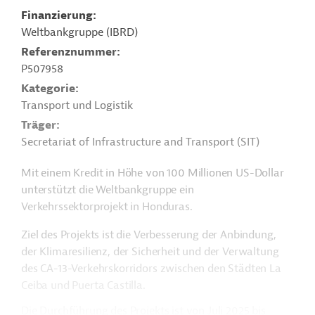
Finanzierung
Weltbankgruppe (IBRD)
Referenznummer
P507958
Kategorie
Transport und Logistik
Träger
Secretariat of Infrastructure and Transport (SIT)
Mit einem Kredit in Höhe von 100 Millionen US-Dollar
unterstützt die Weltbankgruppe ein
Verkehrssektorprojekt in Honduras.
Ziel des Projekts ist die Verbesserung der Anbindung,
der Klimaresilienz, der Sicherheit und der Verwaltung
des CA-13-Verkehrskorridors zwischen den Städten La
Ceiba und Puerta Castilla.
Die Durchführung des Projekts ist von Juli 2025 bis