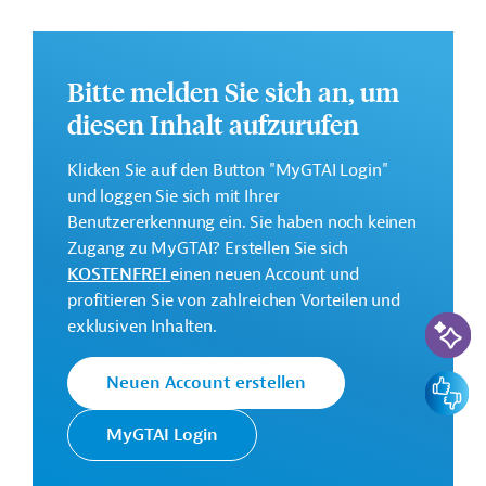
Dezember 2033 geplant.
Weitere Informationen zu dem Entwicklungsprojekt
finden Sie auf der
Webseite der Weltbankgruppe
Bitte melden Sie sich an, um
und im Originaldokument, das zum Download
diesen Inhalt aufzurufen
bereitsteht.
Klicken Sie auf den Button "MyGTAI Login"
GTAI informiert über die
W
eltbankgruppe
:
und loggen Sie sich mit Ihrer
Schwerpunkte, Regularien und praktische Hinweise zur
Benutzererkennung ein. Sie haben noch keinen
Geschäftsanbahnung.
Zugang zu MyGTAI? Erstellen Sie sich
Gesamtkosten:
KOSTENFREI
einen neuen Account und
176 Millionen US-Dollar
profitieren Sie von zahlreichen Vorteilen und
KI-Suc
exklusiven Inhalten.
Geberbeitrag:
100 Millionen US-Dollar (IDA, Kredit)
Feedbac
Neuen Account erstellen
Kontaktadressen
MyGTAI Login