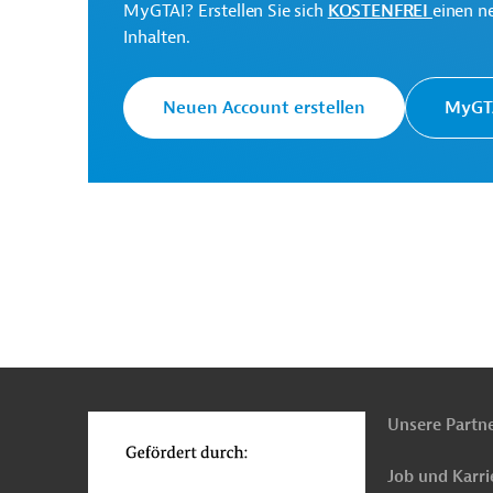
MyGTAI? Erstellen Sie sich
KOSTENFREI
einen n
Ministry of Finance
Projektträger
Inhalten.
(SEFIN)
Neuen Account erstellen
MyGTA
Originaldokument:
Download
PRO202412161848962 (1)
(PDF; 276,2 KB)
n
Funktionen
o
Unsere Partn
Honduras
Öffentliche Finanzen, Staatshausha
Banken, Kreditinstitute
Öffentliche Verwaltu
Job und Karri