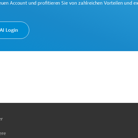
euen Account und profitieren Sie von zahlreichen Vorteilen und e
I Login
ach
ben
er
lt
Finanzwesen, übergreifend
ng und Regierung
ere