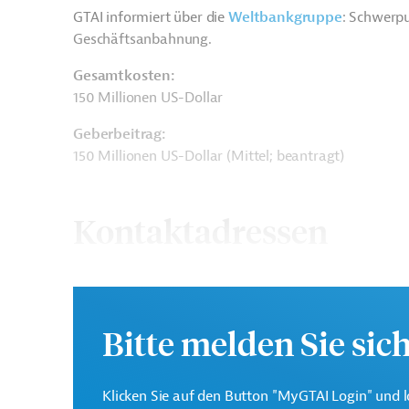
GTAI informiert über die
W
eltbankgruppe
: Schwerpu
Geschäftsanbahnung.
Gesamtkosten:
150 Millionen US-Dollar
Geberbeitrag:
150 Millionen US-Dollar (Mittel; beantragt)
Kontaktadressen
Bitte melden Sie sic
Die Weltbankgruppe ist 
Weltbank
Entwicklungsorganisati
Klicken Sie auf den Button "MyGTAI Login" und l