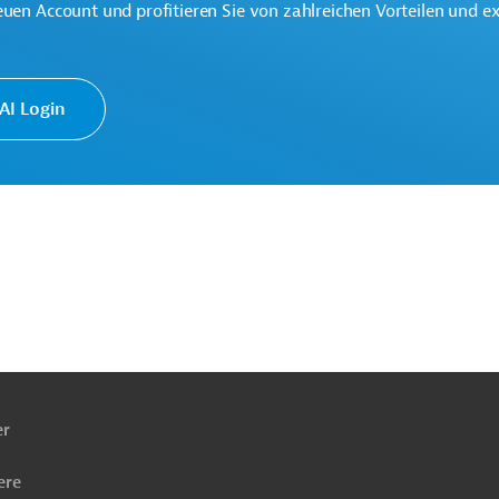
euen Account und profitieren Sie von zahlreichen Vorteilen und e
I Login
te multilaterale Finanzierungsinstitution für
 der Region Lateinamerika und Karibik.
ach
ben
r- und Artenschutz, Ressourcenschonung
g
Projektmanagement, Evaluierung
Projekte
er
ere