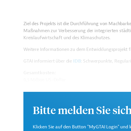
Ziel des Projekts ist die Durchführung von Machbarkei
Maßnahmen zur Verbesserung der integrierten städt
Kreislaufwirtschaft und des Klimaschutzes.
Weitere Informationen zu dem Entwicklungsprojekt f
GTAI informiert über die
IDB
: Schwerpunkte, Regular
Gesamtkosten:
0,5 Million US-Dollar
Geberbeitrag:
0,5 Millionen US-Dollar (Zuschuss)
Bitte melden Sie sic
Kontaktadressen
Klicken Sie auf den Button "MyGTAI Login" und l