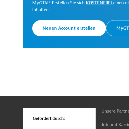
MyGTAI? Erstellen Sie sich
KOSTENFREI
einen n
Inhalten.
Interamerikanische
Neuen Account erstellen
MyGTA
Die IDB ist die wichtigs
Entwicklungsbank (IDB)
Entwicklungsprojekte in
Secretaría de Recursos
Naturales y Ambiente -
Projektträger
SERNA
n
Funktionen
o
Honduras
Abfallentsorgung, Recycling
Natu
Luft-, Klimaschutz
Marketing, Marktforschun
Unsere Partn
Job und Karri