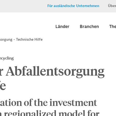
Für ausländische Unternehmen
Über
Länder
Branchen
Th
sorgung - Technische Hilfe
ecycling
r Abfallentsorgung
fe
ation of the investment
a regionalized model for