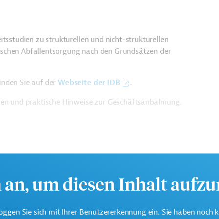
tsstudien zu strukturellen und nicht-strukturellen
ischen Abfallentsorgung nach den Grundsätzen der
inden Sie auf der
Webseite der IDB
.
ien und praktische Hinweise zur Geschäftsanbahnung.
h an, um diesen Inhalt aufz
oggen Sie sich mit Ihrer Benutzererkennung ein. Sie haben noch 