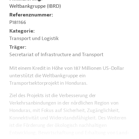
Weltbankgruppe (IBRD)
Referenznummer
P181166
Kategorie
Transport und Logistik
Träger
Secretariat of Infrastructure and Transport
Mit einem Kredit in Höhe von 187 Millionen US-Dollar
unterstützt die Weltbankgruppe ein
Transportsektorprojekt in Honduras.
Ziel des Projekts ist die Verbesserung der
Verkehrsanbindungen in der nördlichen Region von
Honduras, mit Fokus auf Sicherheit, Zugänglichkeit,
Konnektivität und Widerstandsfähigkeit. Des Weiteren
ist die Förderung der ökologisch nachhaltigen
Entwicklung, Bewirtschaftung und Erhaltung von Land-