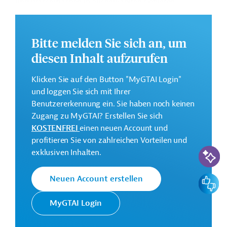
und Wasserflächen in ausgewählten Gebieten
vorgesehen.
Die Durchführung des Projekts ist bis Dezember 2031
Bitte melden Sie sich an, um
geplant.
diesen Inhalt aufzurufen
Weitere Informationen zu dem Entwicklungsprojekt
finden Sie auf der
Webseite der Weltbankgruppe
Klicken Sie auf den Button "MyGTAI Login"
und im Originaldokument, das zum Download
und loggen Sie sich mit Ihrer
bereitsteht.
Benutzererkennung ein. Sie haben noch keinen
Zugang zu MyGTAI? Erstellen Sie sich
GTAI informiert über die
W
eltbankgruppe
:
KOSTENFREI
einen neuen Account und
Schwerpunkte, Regularien und praktische Hinweise zur
profitieren Sie von zahlreichen Vorteilen und
Geschäftsanbahnung.
KI-Suc
exklusiven Inhalten.
Gesamtkosten:
187 Millionen US-Dollar
Feedbac
Neuen Account erstellen
Geberbeitrag:
187 Millionen US-Dollar (IDA, Kredit)
MyGTAI Login