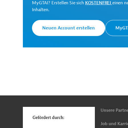
MyGTAI? Erstellen Sie sich
KOSTENFREI
einen n
Programa de la Red
Inhalten.
Projektträger
Solidaria
Neuen Account erstellen
MyGTA
Originaldokument:
Honduras
Armutsbekämpfung
Sozialversi
Förderung benachteiligter Gruppen
Öffentlic
Bildungswesen, übergreifend
Gesundheitswes
n
Funktionen
o
Unsere Partn
Job und Karri