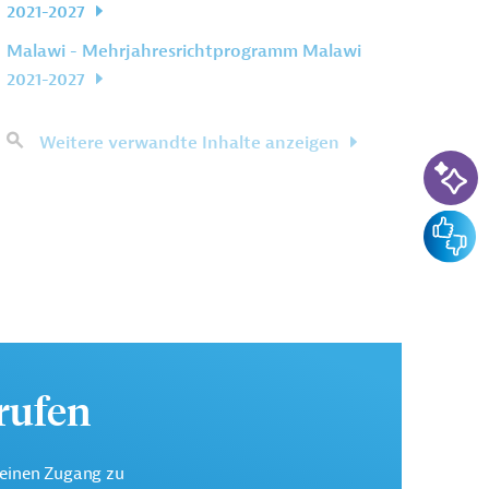
2021-2027
Malawi - Mehrjahresrichtprogramm Malawi
2021-2027
Weitere verwandte Inhalte anzeigen
KI-Su
Feedba
urufen
keinen Zugang zu