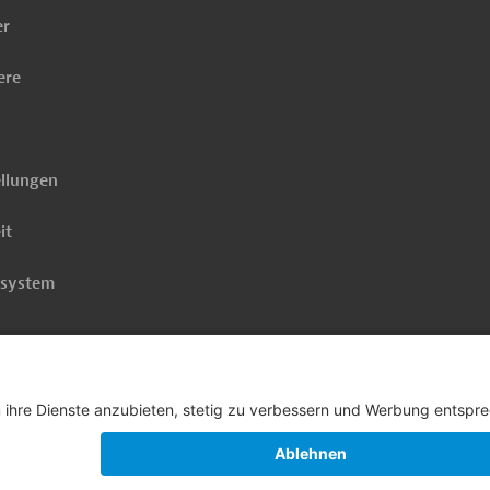
er
ere
ellungen
it
rsystem