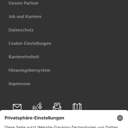
Sambia - Bau, Verbesserung bestehender
Unsere Partner
Bohrlöcher, einschließlich Solarenergie und
Geräte zur Überwachung der Wasserentnahme
Job und Karriere
Weitere verwandte Inhalte anzeigen
Datenschutz
Cookie-Einstellungen
Barrierefreiheit
Hinweisgebersystem
Impressum
Folgen Sie uns auf