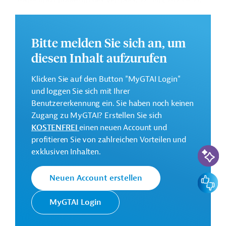
Start- und Enddatum des Vertrags: 22. Juni 2023 – 21.
Juni 2025
Vertragssumme (Währung gem. Auftrag): $ 478.036,8
Bitte melden Sie sich an, um
Weitere Details zu dieser Meldung (und etwaig
diesen Inhalt aufzurufen
aufgeführten Downloads) liegen hier nicht vor. Interne
gtai-Nr. AUS20221223937800 bitte bei Rückfragen bei
Klicken Sie auf den Button "MyGTAI Login"
Germany Trade and Invest angeben!
und loggen Sie sich mit Ihrer
Benutzererkennung ein. Sie haben noch keinen
Irak
Pumpen, Kompressoren
Solarenergie
Zugang zu MyGTAI? Erstellen Sie sich
KOSTENFREI
einen neuen Account und
Wasserversorgung, Bewässerung
profitieren Sie von zahlreichen Vorteilen und
Wasser- und Abwassertechnologie, übergreifend
KI-Suc
exklusiven Inhalten.
Ausschreibungen
Feedbac
Neuen Account erstellen
MyGTAI Login
Tenders & Projects daily