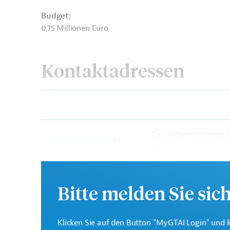
Budget:
0,75 Millionen Euro
Kontaktadressen
Das Außenministerium der
Außenministerium BZ
Entwicklungszusammenar
(Ministerie van
Schwerpunkt wird hierb
Buitenlandse Zaken)
Menschenrechte gelegt.
Bitte melden Sie sic
Five One Labs
Projektträger
Klicken Sie auf den Button "MyGTAI Login" und l