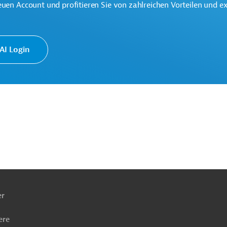
euen Account und profitieren Sie von zahlreichen Vorteilen und e
Schulung
Förderung benachteiligter Gruppen
I Login
ach
ben
er
ere