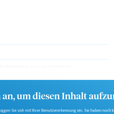
 Niederlande ist u.a. für die internationale
beit des Königreichs der Niederlande zuständig. Der
ei auf den Kampf gegen die Armut und die Förderung der
h an, um diesen Inhalt aufz
oggen Sie sich mit Ihrer Benutzererkennung ein. Sie haben noch 