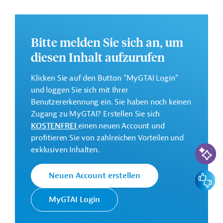
und subnationale Akteure, die für die Erbringung von
Basisdienstleistungen verantwortlich sind, zu stärken
Zielregion ist der Distrikt Al Khidr in der Provinz
Bitte melden Sie sich an, um
Muthanna im Süden des Irak.
diesen Inhalt aufzurufen
Das Entwicklungsprojekt soll von September 2022 bis
Januar 2029 durchgeführt werden.
Klicken Sie auf den Button "MyGTAI Login"
Geberbeitrag:
und loggen Sie sich mit Ihrer
10 Millionen Euro
Benutzererkennung ein. Sie haben noch keinen
Zugang zu MyGTAI? Erstellen Sie sich
KOSTENFREI
einen neuen Account und
Kontaktadressen
profitieren Sie von zahlreichen Vorteilen und
KI-Suc
exklusiven Inhalten.
Die KfW Entwicklungsbank setzt
Feedbac
Neuen Account erstellen
die Finanzielle Zusammenarbeit
(FZ) Deutschlands im Auftrag der
MyGTAI Login
Bundesregierung um. Ziele der
Bank sind die