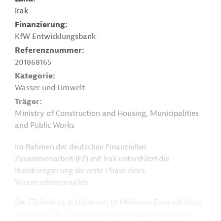
Irak
Finanzierung
KfW Entwicklungsbank
Referenznummer
201868165
Kategorie
Wasser und Umwelt
Träger
Ministry of Construction and Housing, Municipalities
and Public Works
Im Rahmen der deutschen Finanziellen
Zusammenarbeit (FZ) mit Irak unterstützt die
Bundesregierung die erste Phase eines
Wassersektorprojekts.
Der FZ-Beitrag in Höhe von 10 Millionen Euro soll dazu
beitragen, die Trinkwasserversorgung zu verbessern