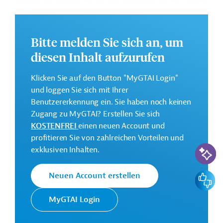
Weitere Informationen zu dem geplanten Projekt finden
Sie auf der
Webseite der EIB
.
GTAI informiert über die
EIB
: Schwerpunkte, Regularien
Bitte melden Sie sich an, um
und praktische Hinweise zur Geschäftsanbahnung.
diesen Inhalt aufzurufen
Gesamtkosten:
764 Millionen Euro (voraussichtlich)
Klicken Sie auf den Button "MyGTAI Login"
Geberbeitrag:
und loggen Sie sich mit Ihrer
300 Millionen Euro (voraussichtlich; Darlehen)
Benutzererkennung ein. Sie haben noch keinen
Zugang zu MyGTAI? Erstellen Sie sich
KOSTENFREI
einen neuen Account und
Kontaktadressen
profitieren Sie von zahlreichen Vorteilen und
KI-Suc
exklusiven Inhalten.
Feedbac
Neuen Account erstellen
Die EIB vertritt die
MyGTAI Login
wirtschaftlichen Interessen der
Europäische
EU durch Kreditvergabe an alle