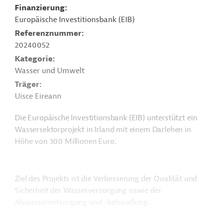
Finanzierung
Europäische Investitionsbank (EIB)
Referenznummer
20240052
Kategorie
Wasser und Umwelt
Träger
Uisce Eireann
Die Europäische Investitionsbank (EIB) unterstützt ein
Wassersektorprojekt in Irland mit einem Darlehen in
Höhe von 300 Millionen Euro.
Ziel des Projekts ist die Verbesserung der Qualität und
Sicherheit der Wasserversorgung sowie der
Abwasserentsorgung und -behandlung.