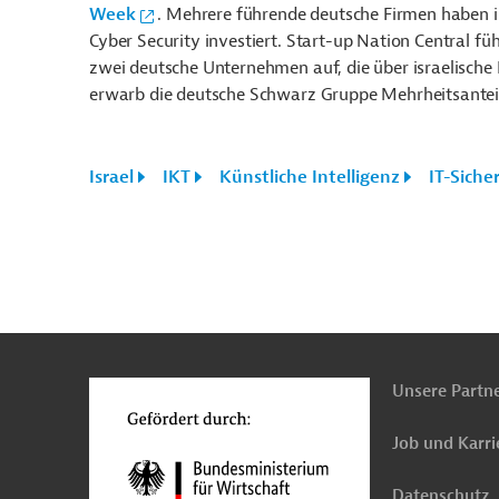
Week
. Mehrere führende deutsche Firmen haben in
Cyber Security investiert. Start-up Nation Central 
zwei deutsche Unternehmen auf, die über israelische
erwarb die deutsche Schwarz Gruppe Mehrheitsanteil
Israel
IKT
Künstliche Intelligenz
IT-Siche
n
Kontakt
...
o
Unsere Partn
Job und Karri
Datenschutz