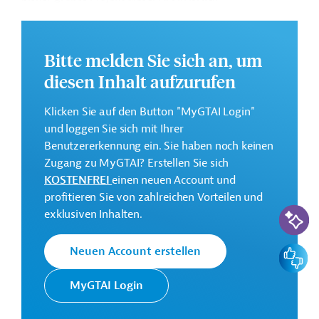
Auf der Überdachung ist ein neues Stadtviertel geplant.
Es soll 2.000 Wohneinheiten, 250 Einheiten für
Bitte melden Sie sich an, um
betreutes Wohnen, 300 Hotelzimmer, 30.000
Quadratmeter für Büros und Handel sowie 75.000
diesen Inhalt aufzurufen
Quadratmeter für öffentliche Nutzung umfassen. Die
Höhe der Gebäude soll zwischen 6 und 45 Stockwerken
Klicken Sie auf den Button "MyGTAI Login"
betragen. Ferner ist die Errichtung einer
und loggen Sie sich mit Ihrer
Fußgängerbrücke vorgesehen.
Benutzererkennung ein. Sie haben noch keinen
Zugang zu MyGTAI? Erstellen Sie sich
Das Vorhaben wird einer zu diesem Zweck
KOSTENFREI
einen neuen Account und
eingerichteten Projektverwaltung umgesetzt. Die
profitieren Sie von zahlreichen Vorteilen und
Sonderverwaltung agiert unter der gemeinsamen Ägide
KI-Suc
exklusiven Inhalten.
der Stadtverwaltung Jerusalems (Jerusalem
Municipality) und der israelischen Bodenbehörde (Israel
Feedbac
Neuen Account erstellen
Land Authority).
MyGTAI Login