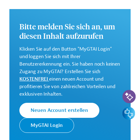
Weitere Informationen über die Sondermaßnahme
finden Sie im Originaldokument, das zum Download
bereitsteht.
Bitte melden Sie sich an, um
diesen Inhalt aufzurufen
Bei Fragen wenden Sie sich bitte an das Brüsseler Büro
von Germany Trade & Invest unter bruessel@gtai.de.
Klicken Sie auf den Button "MyGTAI Login"
Gesamtkosten:
und loggen Sie sich mit Ihrer
2 Millionen Euro
Benutzererkennung ein. Sie haben noch keinen
Zugang zu MyGTAI? Erstellen Sie sich
Kontaktadresse
KOSTENFREI
einen neuen Account und
profitieren Sie von zahlreichen Vorteilen und
KI-Suc
exklusiven Inhalten.
Europäische
Feedbac
Neuen Account erstellen
Generaldirektion Internationale
Kommission
Partnerschaften (GD INTPA)
MyGTAI Login