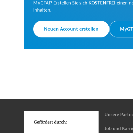
MyGTAI? Erstellen Sie sich
KOSTENFREI
einen n
Inhalten.
Israel
Tiefbau, Infrastrukturbau
Bau, überg
Öffentlicher-Personen-Nahverkehr (ÖPNV)
Öf
Neuen Account erstellen
MyGTA
Umwelttechnik, übergreifend
Umweltverträgli
n
Funktionen
o
Unsere Partn
Job und Karri