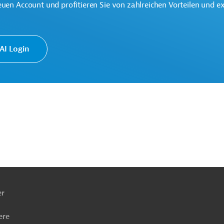
euen Account und profitieren Sie von zahlreichen Vorteilen und e
reifend
Schienenverkehr
fentlicher Sektor, übergreifend
I Login
chkeit
Projekte
ach
ben
er
ere