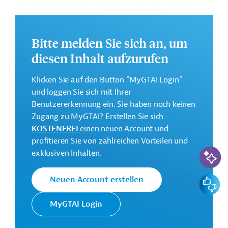
Für das Projekt ist die staatseigene Gesellschaft Trans
Israel Ltd. zuständig. Die Arbeiten selbst werden von
einem gewerblichen Unternehmen durchgeführt, dass
Bitte melden Sie sich an, um
die Strecke auch finanzieren, bauen und anschließend
nach dem Build-Operate-Transfer-Modell (BOT)
diesen Inhalt aufzurufen
betreiben wird. Wie das Finanzministerium (Ministry of
Finance) und das Verkehrsministerium (Ministry of
Klicken Sie auf den Button "MyGTAI Login"
Transportation and Road Safety) am 31.12.2023
und loggen Sie sich mit Ihrer
erklärten, wurden sieben Bewerber zur Ausschreibung
Benutzererkennung ein. Sie haben noch keinen
des Vorhabens zugelassen. Alle Bewerber kommen aus
Zugang zu MyGTAI? Erstellen Sie sich
Israel. Dabei handelt es sich um folgende Konsortien
KOSTENFREI
einen neuen Account und
beziehungsweise Unternehmen:
profitieren Sie von zahlreichen Vorteilen und
KI-Suc
exklusiven Inhalten.
Denya Cebus
Feedbac
Neuen Account erstellen
Shikun U'Binui
und
Keystone Fund
Minrav
und
Migdal Group
Insurance & Finance
MyGTAI Login
Ashtrom Group