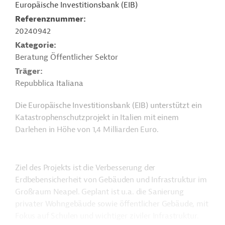
Europäische Investitionsbank (EIB)
Referenznummer
20240942
Kategorie
Beratung Öffentlicher Sektor
Träger
Repubblica Italiana
Die Europäische Investitionsbank (EIB) unterstützt ein
Katastrophenschutzprojekt in Italien mit einem
Darlehen in Höhe von 1,4 Milliarden Euro.
Ziel des Projekts ist die Verbesserung der
Erdbebensicherheit von Gebäuden und Infrastruktur im
Großraum Neapel. Geplant ist u.a. die Sanierung
privater Wohngebäude sowie öffentlicher Gebäude, mit
Fokus auf Schulen und wichtiger ziviler Infrastruktur.