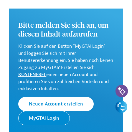
Weitere Informationen zu dem geplanten Projekt finden
Sie auf der
Webseite der EIB
.
GTAI informiert über die
EIB
: Schwerpunkte, Regularien
Bitte melden Sie sich an, um
und praktische Hinweise zur Geschäftsanbahnung.
diesen Inhalt aufzurufen
Gesamtkosten:
Klicken Sie auf den Button "MyGTAI Login"
1,7 Milliarden Euro (voraussichtlich)
und loggen Sie sich mit Ihrer
Geberbeitrag:
Benutzererkennung ein. Sie haben noch keinen
1,4 Milliarden Euro (voraussichtlich; Darlehen)
Zugang zu MyGTAI? Erstellen Sie sich
KOSTENFREI
einen neuen Account und
Kontaktadressen
profitieren Sie von zahlreichen Vorteilen und
KI-Suc
exklusiven Inhalten.
Feedbac
Neuen Account erstellen
Die EIB vertritt die
MyGTAI Login
wirtschaftlichen Interessen der
Europäische
EU durch Kreditvergabe an alle